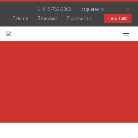
615-763-3362
csquared.io
Home
Services
Contact Us
Let's Talk!
PHOTOGRAPHY
LIGHT PROJECT